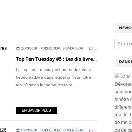
NEWSL
27/03/2018
PUBLIÉ DEPUIS OVERBLOG
…
Top Ten Tuesday #5 : Les dix livres à lire pour découvrir le monde
DANS 
Le Top Ten Tuesday est un rendez-vous
hebdomadaire dans lequel on liste notre
Dévoreus
top 10 selon le thème littéraire...
sont bon
fenêtre
différen
EN SAVOIR PLUS
réalité.
de me d
ou de ce
26/03/2018
PUBLIÉ DEPUIS OVERBLOG
…