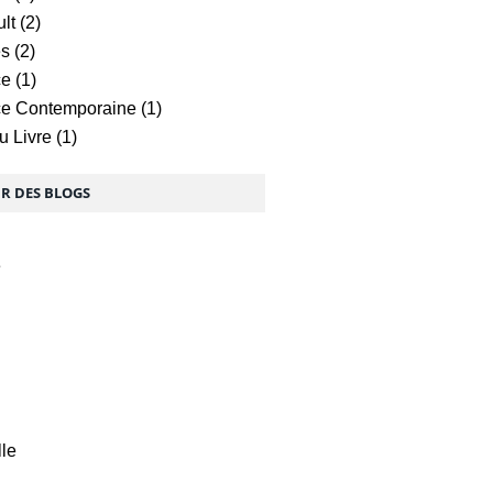
lt
(2)
ès
(2)
ce
(1)
e Contemporaine
(1)
u Livre
(1)
UR DES BLOGS
e
lle