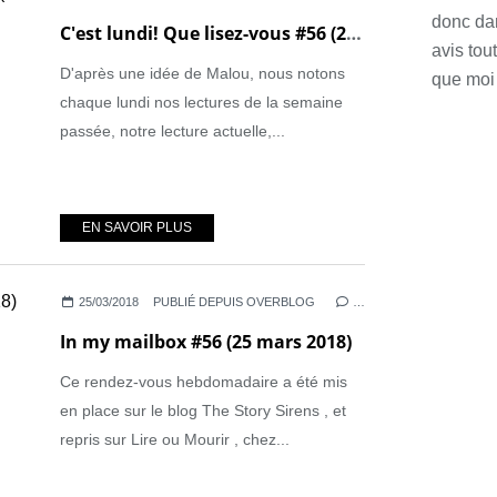
donc da
C'est lundi! Que lisez-vous #56 (26 mars 2018)
avis tou
D'après une idée de Malou, nous notons
que moi 
chaque lundi nos lectures de la semaine
passée, notre lecture actuelle,...
EN SAVOIR PLUS
25/03/2018
PUBLIÉ DEPUIS OVERBLOG
…
In my mailbox #56 (25 mars 2018)
Ce rendez-vous hebdomadaire a été mis
en place sur le blog The Story Sirens , et
repris sur Lire ou Mourir , chez...