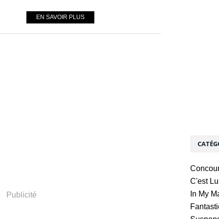
EN SAVOIR PLUS
CATÉG
Concou
C'est L
In My M
Publicité
Fantast