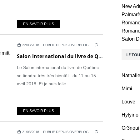
New Adu
Palmar
Roman
EN SAVOIR PLUS
Romanc
Salon D
22/03/2018
PUBLIÉ DEPUIS OVERBLOG
…
LE TO
Salon international du livre de Québec 2018. Éric-Emmanuel Schmitt, président d'honneur
Le Salon international du livre de Québec
Nathali
se tiendra très très bientôt : du 11 au 15
avril 2018. Et je suis folle...
Mimi
Louve
EN SAVOIR PLUS
Hylyirio
Gr3noui
21/03/2018
PUBLIÉ DEPUIS OVERBLOG
…