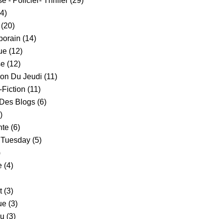
 - Policier- Thriller
(29)
4)
(20)
orain
(14)
ue
(12)
se
(12)
ion Du Jeudi
(11)
-Fiction
(11)
 Des Blogs
(6)
)
nte
(6)
 Tuesday
(5)
)
e
(4)
t
(3)
ue
(3)
cu
(3)