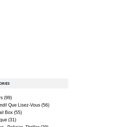
ORIES
rs
(99)
undi! Que Lisez-Vous
(56)
ail Box
(55)
ique
(31)