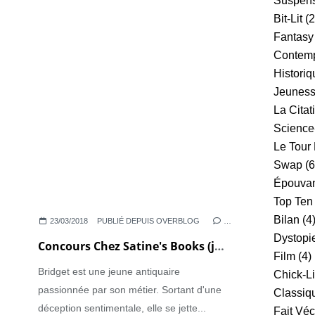
Suspense
Bit-Lit
(2
Fantasy
Contemp
Historiq
Jeunes
La Citat
Science
Le Tour
Swap
(6
Épouva
Top Ten
Bilan
(4
23/03/2018
PUBLIÉ DEPUIS OVERBLOG
…
Dystopi
Concours Chez Satine's Books (jusqu'au 7 avril 2018)
Film
(4)
Bridget est une jeune antiquaire
Chick-Li
passionnée par son métier. Sortant d'une
Classiq
déception sentimentale, elle se jette...
Fait Vé